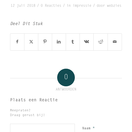
/
/
/
12 juli 2018
0 Reacties
in
impressie
door
webzies
Deel Dit Stuk
0
ANTWOORDEN
Plaats een Reactie
Meepraten?
Draag gerust bij!
*
Naam